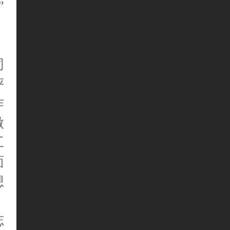
”
、
，
同
评
作
做
工
面
想
志