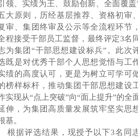
引领、实绩为王、鼓励创新、全面覆盖
五大原则，历经基层推荐、资格初审
复审、集团终审及公示等全流程环节
全程接受干部员工监督，最终评定3名
志为集团“干部思想建设标兵”。此次
选既是对优秀干部个人思想觉悟与工
实绩的高度认可，更是为树立可学可
的榜样标杆，推动集团干部思想建设
作实现从“点上突破”向“面上提升”的全
延伸，为集团高质量发展筑牢坚实思
根基。
根据评选结果，现授予以下3名同