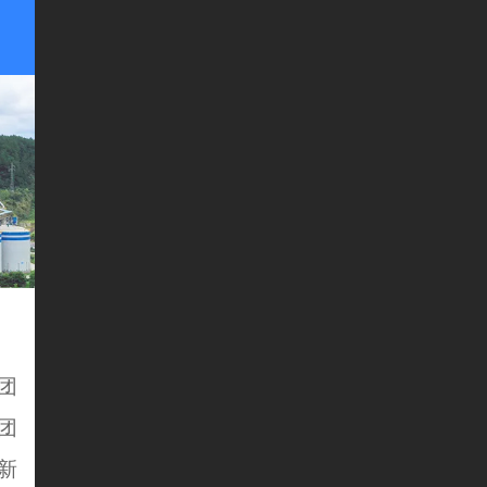
团
团
新