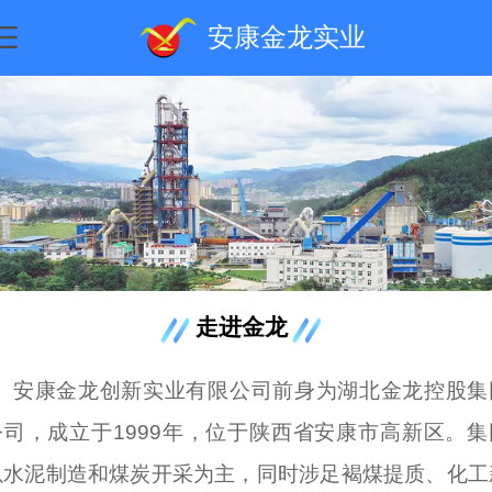
安康金龙实业
走进金龙
安康金龙创新实业有限公司前身为湖北金龙控股集
公司，成立于1999年，位于陕西省安康市高新区。集
以水泥制造和煤炭开采为主，同时涉足褐煤提质、化工