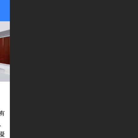
有
 、
缓凝